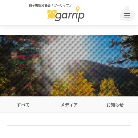
Warning
: Attempt to read property "post_parent" on null in
/home/takko-kanko/takko-kank
田子町観光協会「ガーリップ」
o.com/public_html/wp-content/themes/garrip2_0_1/header.php
on line
70
すべて
メディア
お知らせ