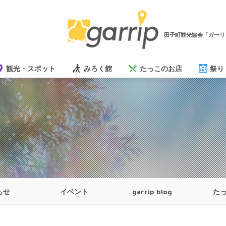
田子町観光協会「ガーリ
観光・スポット
みろく館
たっこのお店
祭り
らせ
イベント
garrip blog
た