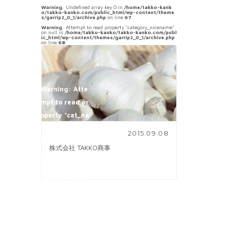
Warning
: Undefined array key 0 in
/home/takko-kank
o/takko-kanko.com/public_html/wp-content/theme
s/garrip2_0_1/archive.php
on line
67
Warning
: Attempt to read property "category_nicename"
on null in
/home/takko-kanko/takko-kanko.com/publ
ic_html/wp-content/themes/garrip2_0_1/archive.php
on line
68
Warning
: Atte
mpt to read pr
operty "cat_na
me" on null in
/
2015.09.08
home/takko-ka
株式会社 TAKKO商事
nko/takko-kank
o.com/public_h
tml/wp-conten
t/themes/garri
p2_0_1/archive.
php
on line
70