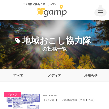
田子町観光協会「ガーリップ」
地域おこし協力隊
の投稿一覧
すべて
メディア
お知らせ
メディア
2017.09.24
【9月29日】ラジオ出演情報【２０１７年】