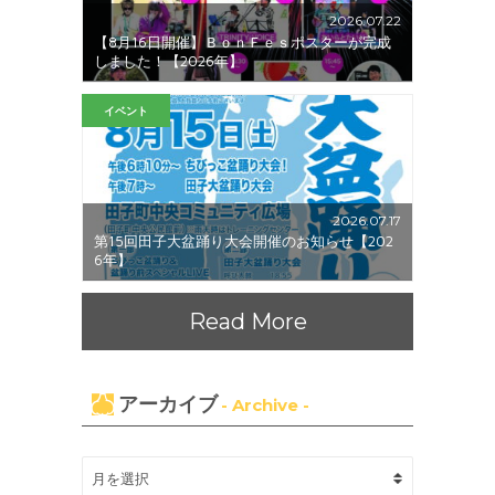
2026.07.22
【8月16日開催】ＢｏｎＦｅｓポスターが完成
しました！【2026年】
イベント
2026.07.17
第15回田子大盆踊り大会開催のお知らせ【202
6年】
Read More
アーカイブ
- Archive -