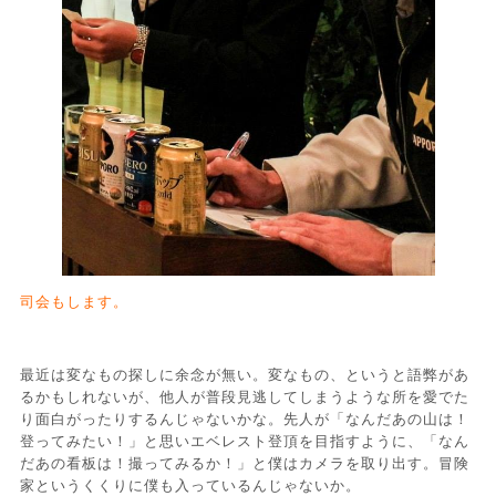
司会もします。
最近は変なもの探しに余念が無い。変なもの、というと語弊があ
るかもしれないが、他人が普段見逃してしまうような所を愛でた
り面白がったりするんじゃないかな。先人が「なんだあの山は！
登ってみたい！」と思いエベレスト登頂を目指すように、「なん
だあの看板は！撮ってみるか！」と僕はカメラを取り出す。冒険
家というくくりに僕も入っているんじゃないか。