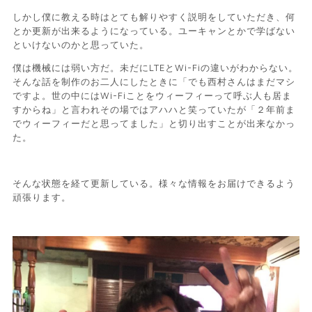
しかし僕に教える時はとても解りやすく説明をしていただき、何
とか更新が出来るようになっている。ユーキャンとかで学ばない
といけないのかと思っていた。
僕は機械には弱い方だ。未だにLTEとWi-Fiの違いがわからない。
そんな話を制作のお二人にしたときに「でも西村さんはまだマシ
ですよ。世の中にはWi-Fiことをウィーフィーって呼ぶ人も居ま
すからね」と言われその場ではアハハと笑っていたが「２年前ま
でウィーフィーだと思ってました」と切り出すことが出来なかっ
た。
そんな状態を経て更新している。様々な情報をお届けできるよう
頑張ります。