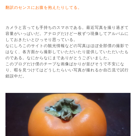
翻訳のセンスにお腹を抱えたりしてる。
カメラと言っても手持ちのスマホである。最近写真を撮り過ぎて
容量がいっぱいだ。アナログだけど一枚ずつ現像してアルバムに
しておきたいとひっそり思っている。
なにしろこのサイトの観光情報などの写真はほぼ全部僕の撮影で
はなく、各方面から撮影していただいたり提供していただいたも
のである。なにからなにまでありがとうございました。
このブログだけ僕のチープな画像ばかりが並びそうで不安にな
り、暇を見つけてはどうしたらいい写真が撮れるか自己流で試行
錯誤中だ。