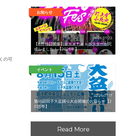
お知らせ
2026.07.22
【8月16日開催】ＢｏｎＦｅｓポスターが完
成しました！【2026年】
くの可
イベント
2026.07.17
第15回田子大盆踊り大会開催のお知らせ【2
026年】
Read More