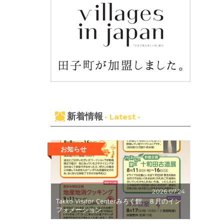
新着情報
- Latest -
お知らせ
2026.07.24
Takko Visitor Centerみろく館 ８月のイン
フォメーション