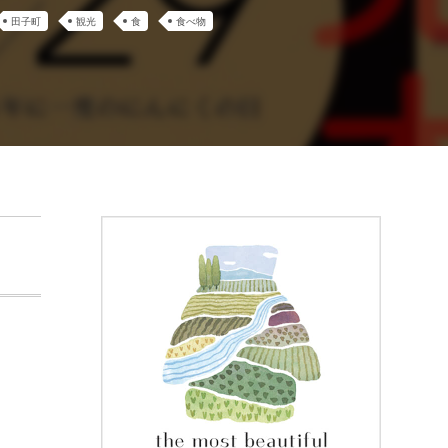
田子町
観光
食
食べ物