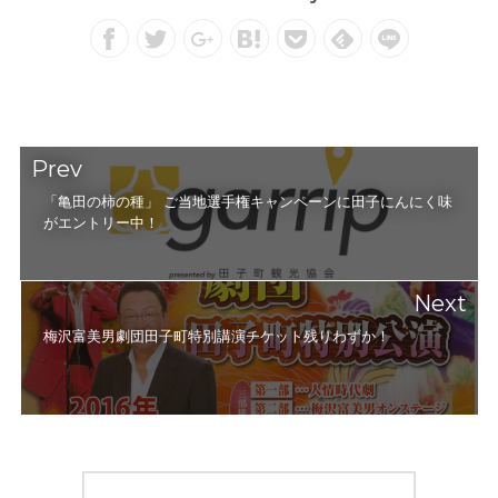
Prev
「亀田の柿の種」 ご当地選手権キャンペーンに田子にんにく味
がエントリー中！
Next
梅沢富美男劇団田子町特別講演チケット残りわずか！