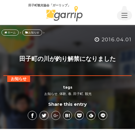
田子町観光協会「ガーリップ」
ホーム
お知らせ
2016.04.01
田子町の川が釣り解禁になりました
お知らせ
tags
お知らせ
体験
春
田子町
観光
,
,
,
,
Share this entry