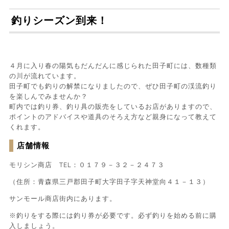
釣りシーズン到来！
４月に入り春の陽気もだんだんに感じられた田子町には、数種類
の川が流れています。
田子町でも釣りの解禁になりましたので、ぜひ田子町の渓流釣り
を楽しんでみませんか？
町内では釣り券、釣り具の販売をしているお店がありますので、
ポイントのアドバイスや道具のそろえ方など親身になって教えて
くれます。
店舗情報
モリシン商店 TEL：０１７９－３２－２４７３
（住所：青森県三戸郡田子町大字田子字天神堂向４１－１３）
サンモール商店街内にあります。
※釣りをする際には釣り券が必要です。必ず釣りを始める前に購
入しましょう。