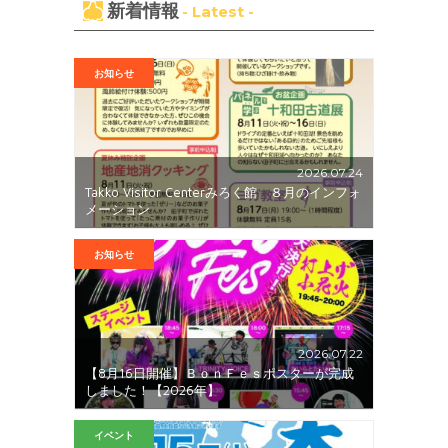
新着情報
- Latest -
お知らせ
2026.07.24
Takko Visitor Centerみろく館 ８月のインフォ
メーション
お知らせ
2026.07.22
【8月16日開催】ＢｏｎＦｅｓポスターが完成
しました！【2026年】
イベント