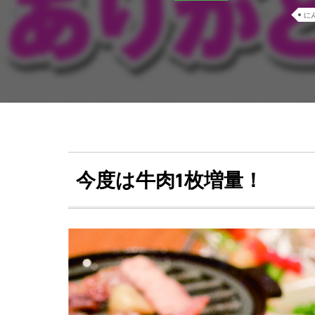
に
今度は牛肉1枚増量！