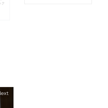
ック
・
ext