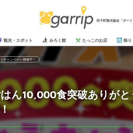
田子町観光協会「ガーリ
観光・スポット
みろく館
たっこのお店
祭り
とうキャンペーン開催中！
はん10,000食突破ありが
！