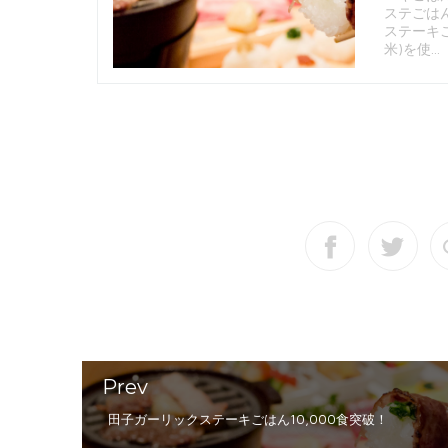
ステごは
ステーキ
米)を使...
Prev
田子ガーリックステーキごはん10,000食突破！