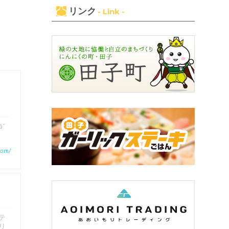
リンク
- Link -
ã¯
com/
テ
リ