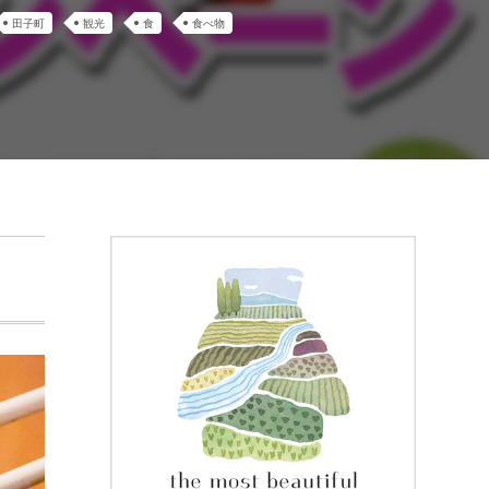
田子町
観光
食
食べ物