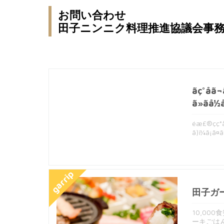
お問い合わせ
田子ニンニク料理推進協議会事務
ãç°å­ã
ã»ãå½å
éæ£®çç°å­
ã)ï¼ã¡ã¤ã
garrip
田子ガ
10,0
ーキごは