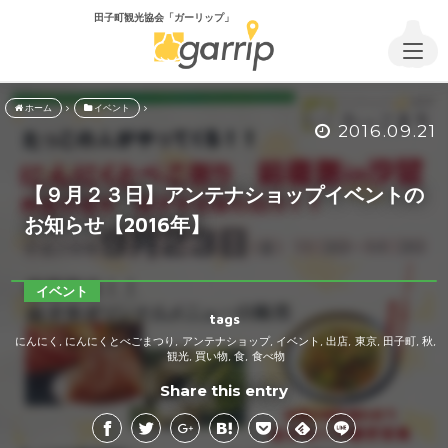
田子町観光協会「ガーリップ」
ホーム
イベント
2016.09.21
【９月２３日】アンテナショップイベントの
お知らせ【2016年】
イベント
tags
にんにく
にんにくとべごまつり
アンテナショップ
イベント
出店
東京
田子町
秋
,
,
,
,
,
,
,
,
観光
買い物
食
食べ物
,
,
,
Share this entry