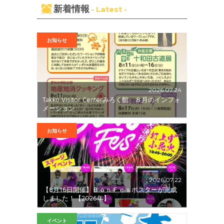
新着情報
- Latest -
お知らせ
2026.07.24
Takko Visitor Centerみろく館 ８月のインフォ
メーション
お知らせ
2026.07.22
【8月16日開催】ＢｏｎＦｅｓポスターが完成
しました！【2026年】
イベント