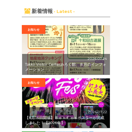
新着情報
- Latest -
お知らせ
2026.07.24
Takko Visitor Centerみろく館 ８月のインフォ
メーション
お知らせ
2026.07.22
【8月16日開催】ＢｏｎＦｅｓポスターが完成
しました！【2026年】