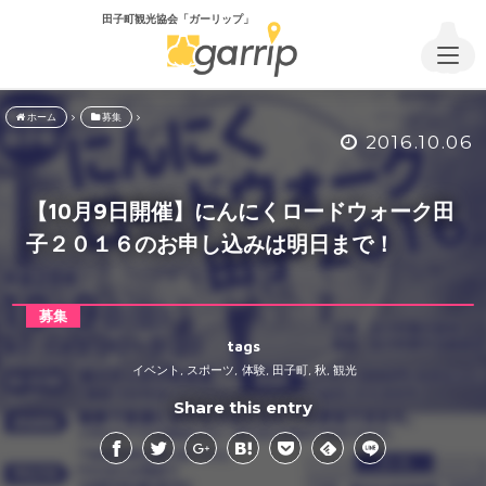
田子町観光協会「ガーリップ」
ホーム
募集
2016.10.06
【10月9日開催】にんにくロードウォーク田
子２０１６のお申し込みは明日まで！
募集
tags
イベント
スポーツ
体験
田子町
秋
観光
,
,
,
,
,
Share this entry