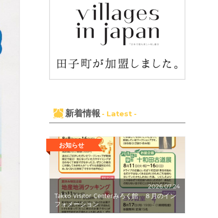
新着情報
- Latest -
お知らせ
2026.07.24
Takko Visitor Centerみろく館 ８月のイン
フォメーション