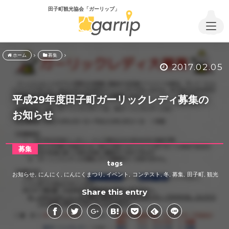
田子町観光協会「ガーリップ」
ホーム
募集
2017.02.05
平成29年度田子町ガーリックレディ募集の
お知らせ
募集
tags
お知らせ
にんにく
にんにくまつり
イベント
コンテスト
冬
募集
田子町
観光
,
,
,
,
,
,
,
,
Share this entry