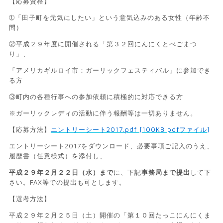
【応募資格】
➀「田子町を元気にしたい」という意気込みのある女性（年齢不
問）
②平成２９年度に開催される「第３２回にんにくとべごまつ
り」、
「アメリカギルロイ市：ガーリックフェスティバル」に参加でき
る方
③町内の各種行事への参加依頼に積極的に対応できる方
※ガーリックレディの活動に伴う報酬等は一切ありません。
【応募方法】
エントリーシート2017.pdf [100KB pdfファイル]
エントリーシート2017をダウンロード、必要事項ご記入のうえ、
履歴書（任意様式）を添付し、
平成２９年２月２２日（水）まで
に、下記
事務局まで提出
して下
さい。FAX等での提出も可とします。
【選考方法】
平成２９年２月２５日（土）開催の「第１０回たっこにんにくま