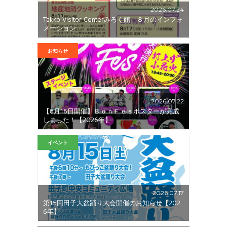
2026.07.24
Takko Visitor Centerみろく館 ８月のインフォ
メーション
お知らせ
2026.07.22
【8月16日開催】ＢｏｎＦｅｓポスターが完成
しました！【2026年】
イベント
2026.07.17
第15回田子大盆踊り大会開催のお知らせ【202
6年】