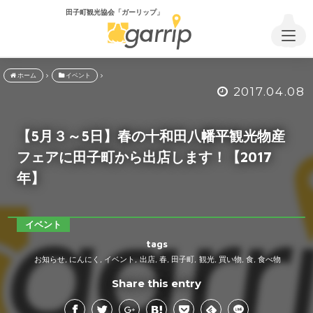
田子町観光協会「ガーリップ」
ホーム
イベント
2017.04.08
【5月３～5日】春の十和田八幡平観光物産
フェアに田子町から出店します！【2017
年】
イベント
tags
お知らせ
にんにく
イベント
出店
春
田子町
観光
買い物
食
食べ物
,
,
,
,
,
,
,
,
,
Share this entry