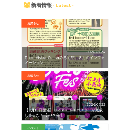
新着情報
- Latest -
お知らせ
2026.07.24
Takko Visitor Centerみろく館 ８月のインフォ
メーション
お知らせ
2026.07.22
【8月16日開催】ＢｏｎＦｅｓポスターが完成
しました！【2026年】
イベント