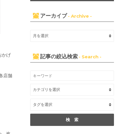
アーカイブ
- Archive -
おかげ
記事の絞込検索
- Search -
各店舗
か、改