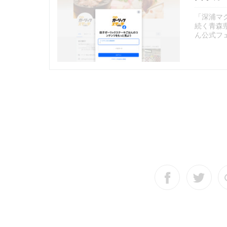
「深浦マ
続く青森県
ん公式フ