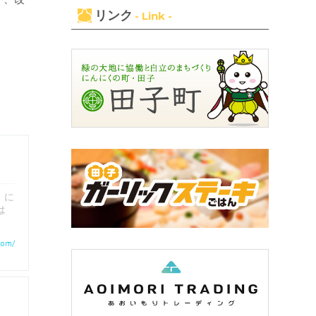
リンク
- Link -
」に
は
com/