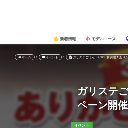
新着情報
モデルコース
ホーム
イベント
ガリステごはん30,000食突破！あ
ガリステご
ペーン開催
イベント