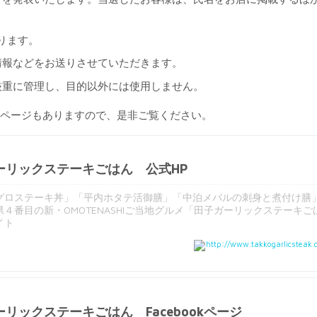
おります。
情報などをお送りさせていただきます。
厳重に管理し、目的以外には使用しません。
ookページもありますので、是非ご覧ください。
ーリックステーキごはん 公式HP
グロステーキ丼」「平内ホタテ活御膳」「中泊メバルの刺身と煮付け膳
４番目の新・OMOTENASHIご当地グルメ「田子ガーリックステーキご
イト
http://www.takkogarlicsteak.
リックステーキごはん Facebookページ