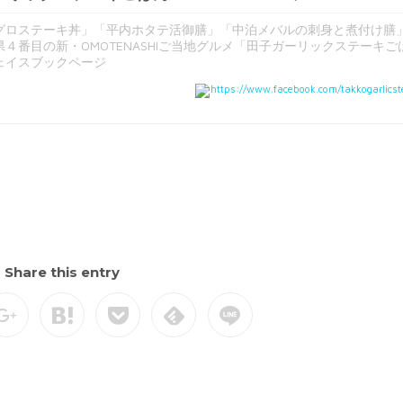
グロステーキ丼」「平内ホタテ活御膳」「中泊メバルの刺身と煮付け膳
４番目の新・OMOTENASHIご当地グルメ「田子ガーリックステーキご
ェイスブックページ
https://www.facebook.com/takkogarlicst
Share this entry