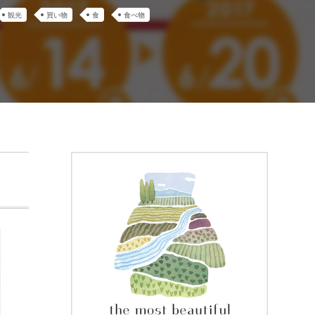
観光
買い物
食
食べ物