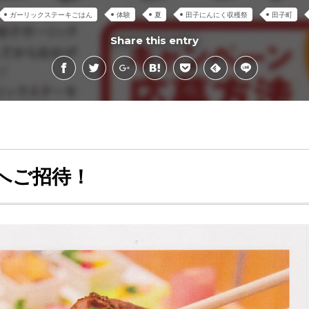
ガーリックステーキごはん
体験
夏
田子にんにく収穫祭
田子町
Share this entry
へご招待！