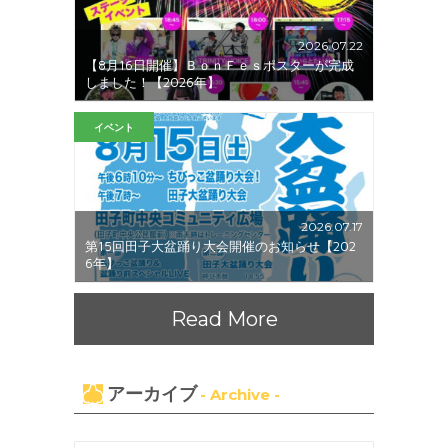
2026.07.22
【8月16日開催】ＢｏｎＦｅｓポスターが完成
しました！【2026年】
イベント
2026.07.17
第15回田子大盆踊り大会開催のお知らせ【202
6年】
Read More
アーカイブ
- Archive -