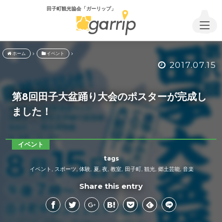
田子町観光協会「ガーリップ」
ホーム
イベント
2017.07.15
第8回田子大盆踊り大会のポスターが完成し
ました！
イベント
tags
イベント
スポーツ
体験
夏
夜
教室
田子町
観光
郷土芸能
音楽
,
,
,
,
,
,
,
,
,
Share this entry