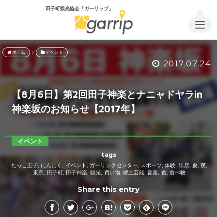
田子町観光協会「ガーリップ」
ホーム
イベント
2017.07.24
【8月6日】第2回田子神楽とナニャドヤラin
神楽坂のお知らせ【2017年】
イベント
tags
たっこ王子
にんにく
イベント
ガーリックセンター
スポーツ
体験
出店
夏
夜
,
,
,
,
,
,
,
,
,
東京
田子町
田子神楽
観光
買い物
郷土芸能
音楽
食
食べ物
,
,
,
,
,
,
,
,
Share this entry