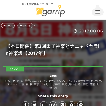
田子町観光協会「ガーリップ」
ホーム
イベント
2017.08.06
【本日開催】第2回田子神楽とナニャドヤラi
n神楽坂【2017年】
イベント
tags
お知らせ
たっこ王子
にんにく
アンテナショップ
イベント
ガーリックセンター
,
,
,
,
,
,
スポーツ
出店
夏
夜
東京
田子町
田子神楽
観光
買い物
郷土芸能
音楽
食
,
,
,
,
,
,
,
,
,
,
,
,
食べ物
Share this entry