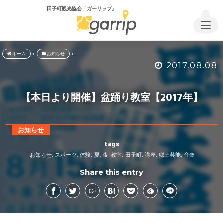
田子町観光協会「ガーリップ」
ホーム
お知らせ
2017.08.08
【本日より開催】盆踊り教室【2017年】
お知らせ
tags
お知らせ
スポーツ
体験
夏
夜
教室
田子町
講座
郷土芸能
音楽
,
,
,
,
,
,
,
,
,
Share this entry