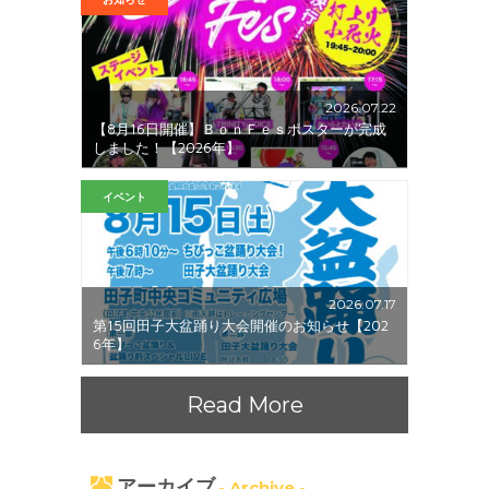
2026.07.22
【8月16日開催】ＢｏｎＦｅｓポスターが完成
しました！【2026年】
イベント
2026.07.17
第15回田子大盆踊り大会開催のお知らせ【202
6年】
Read More
アーカイブ
- Archive -