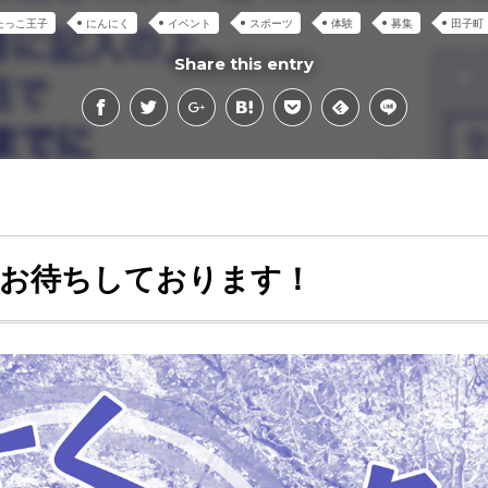
たっこ王子
にんにく
イベント
スポーツ
体験
募集
田子町
Share this entry
をお待ちしております！