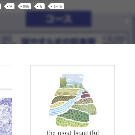
秋
観光
食
食べ物