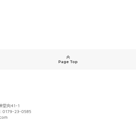
Page Top
堂向41-1
: 0179-23-0585
.com
m