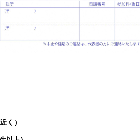
屋近く）
生以上）