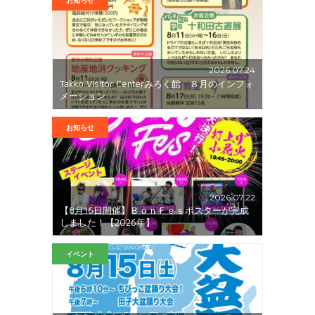
お知らせ
2026.07.24
Takko Visitor Centerみろく館 ８月のインフォ
メーション
お知らせ
2026.07.22
【8月16日開催】ＢｏｎＦｅｓポスターが完成
しました！【2026年】
イベント