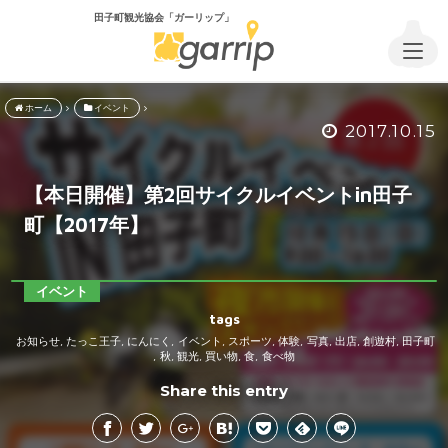
田子町観光協会「ガーリップ」
ホーム
イベント
2017.10.15
【本日開催】第2回サイクルイベントin田子
町【2017年】
イベント
tags
お知らせ
たっこ王子
にんにく
イベント
スポーツ
体験
写真
出店
創遊村
田子町
,
,
,
,
,
,
,
,
,
秋
観光
買い物
食
食べ物
,
,
,
,
,
Share this entry