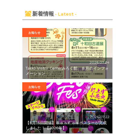
新着情報
- Latest -
お知らせ
2026.07.24
Takko Visitor Centerみろく館 ８月のインフォ
メーション
お知らせ
2026.07.22
【8月16日開催】ＢｏｎＦｅｓポスターが完成
しました！【2026年】