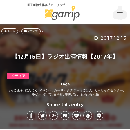
田子町観光協会「ガーリップ」
ホーム
メディア
2017.12.15
【12月15日】ラジオ出演情報【2017年】
メディア
tags
たっこ王子
にんにく
イベント
ガーリックステーキごはん
ガーリックセンター
,
,
,
,
,
ラジオ
冬
夜
田子町
観光
買い物
食
食べ物
,
,
,
,
,
,
,
Share this entry