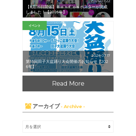
2026.07.22
【8月16日開催】ＢｏｎＦｅｓポスターが完成
しました！【2026年】
イベント
2026.07.17
第15回田子大盆踊り大会開催のお知らせ【202
6年】
Read More
アーカイブ
- Archive -