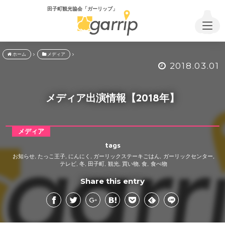
田子町観光協会「ガーリップ」
ホーム
メディア
2018.03.01
メディア出演情報【2018年】
メディア
tags
お知らせ
たっこ王子
にんにく
ガーリックステーキごはん
ガーリックセンター
,
,
,
,
,
テレビ
冬
田子町
観光
買い物
食
食べ物
,
,
,
,
,
,
Share this entry