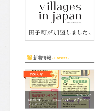
新着情報
- Latest -
お知らせ
2026.07.24
Takko Visitor Centerみろく館 ８月のイン
フォメーション