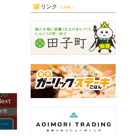
リンク
- Link -
ext
ーが完