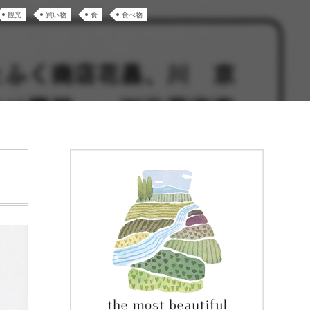
観光
買い物
食
食べ物