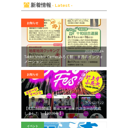
新着情報
- Latest -
お知らせ
2026.07.24
Takko Visitor Centerみろく館 ８月のインフォ
メーション
お知らせ
2026.07.22
【8月16日開催】ＢｏｎＦｅｓポスターが完成
しました！【2026年】
イベント