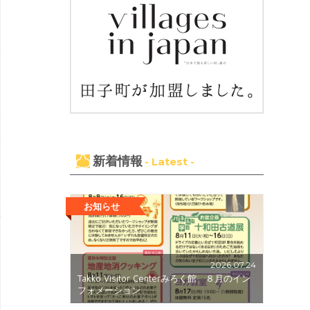
新着情報
- Latest -
お知らせ
2026.07.24
Takko Visitor Centerみろく館 ８月のイン
フォメーション