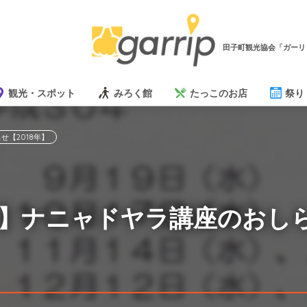
田子町観光協会「ガーリ
観光・スポット
みろく館
たっこのお店
祭り
せ【2018年】
4日】ナニャドヤラ講座のおしら