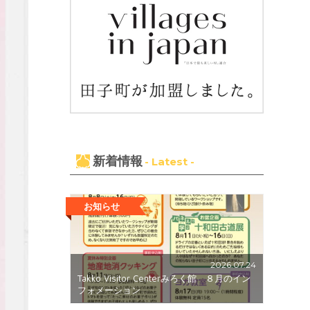
新着情報
- Latest -
お知らせ
2026.07.24
Takko Visitor Centerみろく館 ８月のイン
フォメーション