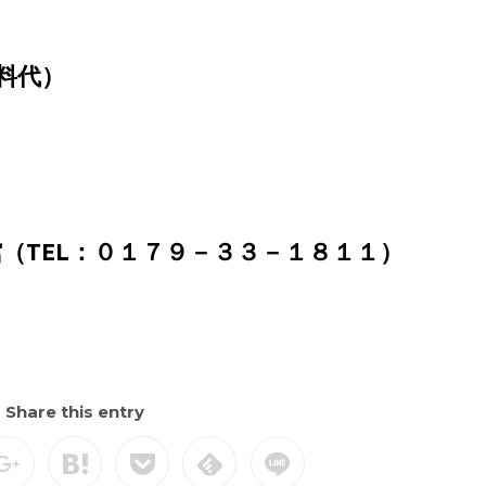
材料代）
（TEL：０１７９－３３－１８１１）
Share this entry