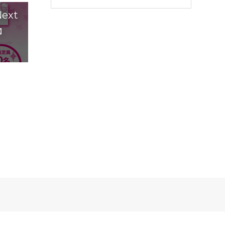
ext
】