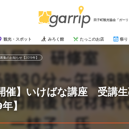
田子町観光協会「ガーリ
観光・スポット
みろく館
たっこのお店
祭り
募集のお知らせ【2019年】
日開催】いけばな講座 受講
9年】