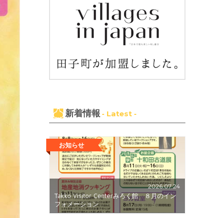
新着情報
- Latest -
お知らせ
2026.07.24
Takko Visitor Centerみろく館 ８月のイン
フォメーション