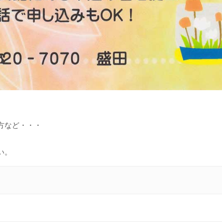
方など・・・
い。