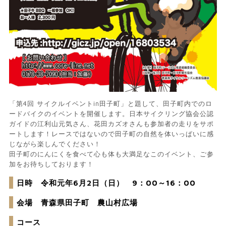
「第4回 サイクルイベントin田子町」と題して、田子町内でのロ
ードバイクのイベントを開催します。日本サイクリング協会公認
ガイドの江利山元気さん、花田カズオさんも参加者の走りをサポ
ートします！レースではないので田子町の自然を体いっぱいに感
じながら楽しんでください！
田子町のにんにくを食べて心も体も大満足なこのイベント、ご参
加をお待ちしております！
日時 令和元年6月2日（日） 9：00～16：00
会場 青森県田子町 農山村広場
コース