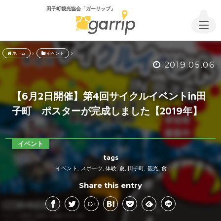
田子町観光協会「ガーリップ」
ホーム
イベント
2019.05.06
【6月2日開催】第4回サイクルイベントin田
子町 ポスターが完成しました【2019年】
イベント
tags
イベント
スポーツ
体験
夏
田子町
観光
食
,
,
,
,
,
,
Share this entry