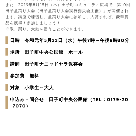
また、2019年8月15日（木）田子町コミュニティ広場で「第10回
田子盆踊り大会（田子盆踊り大会実行委員会主催）」が開催され
ます。講座で練習し、盆踊り大会に参加し、入賞すれば、豪華賞
品を獲得！参加しましょう！
※歌、踊り、太鼓を習うことができます。
日時 令和元年5月22日（水）午後7時～午後8時30分
場所 田子町中央公民館 ホール
講師 田子町ナニャドヤラ保存会
参加費 無料
対象 小学生～大人
申込み・問合せ 田子町中央公民館（TEL：0179-20
-7070）