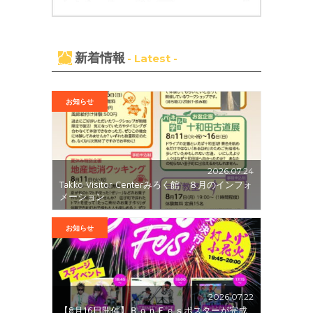
新着情報
- Latest -
お知らせ
2026.07.24
Takko Visitor Centerみろく館 ８月のインフォ
メーション
お知らせ
2026.07.22
【8月16日開催】ＢｏｎＦｅｓポスターが完成