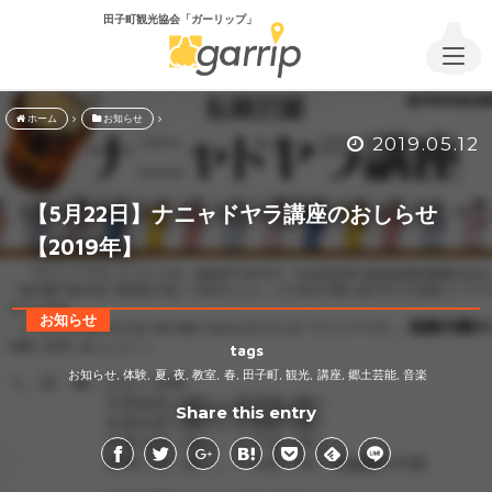
田子町観光協会「ガーリップ」
ホーム
お知らせ
2019.05.12
【5月22日】ナニャドヤラ講座のおしらせ
【2019年】
お知らせ
tags
お知らせ
体験
夏
夜
教室
春
田子町
観光
講座
郷土芸能
音楽
,
,
,
,
,
,
,
,
,
,
Share this entry