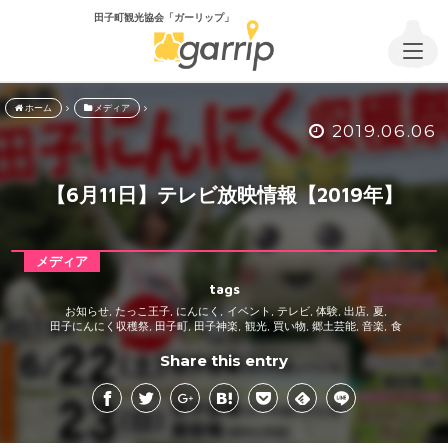
田子町観光協会「ガーリップ」
ホーム
メディア
2019.06.06
【6月11日】テレビ放映情報【2019年】
メディア
tags
お知らせ
たっこ王子
にんにく
イベント
テレビ
体験
出店
夏
,
,
,
,
,
,
,
,
田子にんにく収穫祭
田子町
田子神楽
観光
買い物
郷土芸能
音楽
食
,
,
,
,
,
,
,
Share this entry