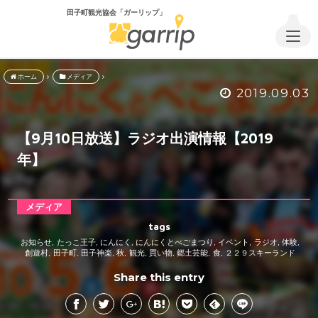
田子町観光協会「ガーリップ」
ホーム
メディア
2019.09.03
【9月10日放送】ラジオ出演情報【2019
年】
メディア
tags
お知らせ
たっこ王子
にんにく
にんにくとべごまつり
イベント
ラジオ
体験
,
,
,
,
,
,
,
創遊村
田子町
田子神楽
秋
観光
買い物
郷土芸能
食
２２９スキーランド
,
,
,
,
,
,
,
,
Share this entry