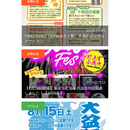
お知らせ
2026.07.24
Takko Visitor Centerみろく館 ８月のインフォ
メーション
お知らせ
2026.07.22
【8月16日開催】ＢｏｎＦｅｓポスターが完成
しました！【2026年】
イベント