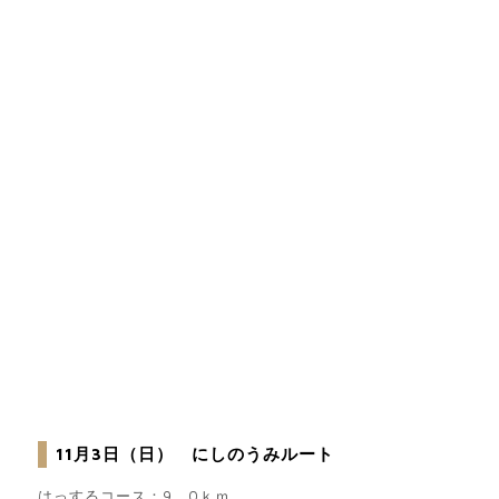
11月3日（日） にしのうみルート
はっするコース：9．0ｋｍ