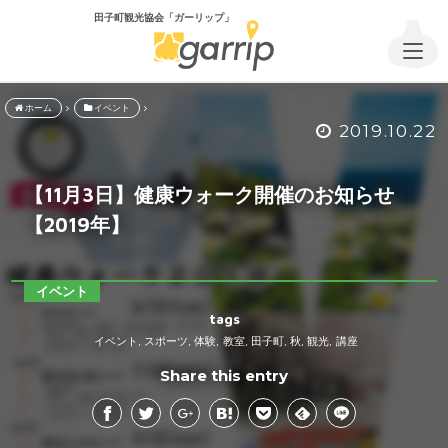
田子町観光協会「ガーリップ」
ホーム
イベント
2019.10.22
【11月3日】健康ウォーク開催のお知らせ
【2019年】
イベント
tags
イベント
スポーツ
体験
教室
田子町
秋
観光
講座
,
,
,
,
,
,
,
Share this entry