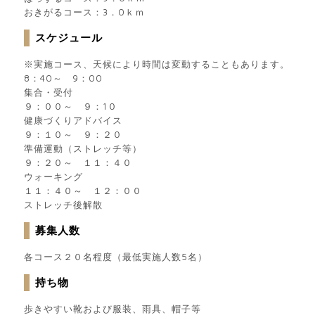
おきがるコース：3．0ｋｍ
スケジュール
※実施コース、天候により時間は変動することもあります。
8：40～ 9：00
集合・受付
９：００～ ９：1０
健康づくりアドバイス
９：１０～ ９：２０
準備運動（ストレッチ等）
９：２０～ １１：４０
ウォーキング
１１：４０～ １２：００
ストレッチ後解散
募集人数
各コース２０名程度（最低実施人数5名）
持ち物
歩きやすい靴および服装、雨具、帽子等