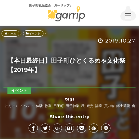
田子町観光協会「ガーリップ」
ホーム
イベント
2019.10.27
【本日最終日】田子町ひとくるめゃ文化祭
【2019年】
イベント
tags
にんにく
イベント
体験
教室
田子町
田子神楽
秋
観光
講座
買い物
郷土芸能
食
,
,
,
,
,
,
,
,
,
,
,
Share this entry