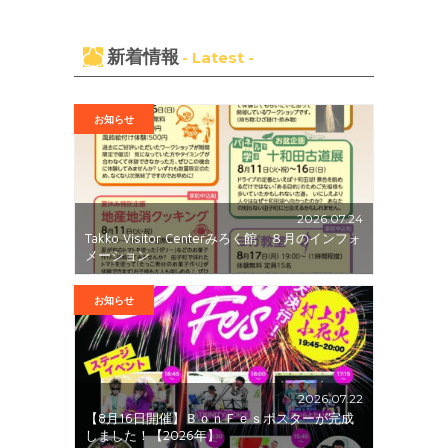
新着情報
- Latest -
お知らせ
2026.07.24
Takko Visitor Centerみろく館 ８月のインフォ
メーション
お知らせ
2026.07.22
【8月16日開催】ＢｏｎＦｅｓポスターが完成
しました！【2026年】