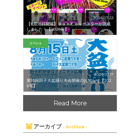
2026.07.22
【8月16日開催】ＢｏｎＦｅｓポスターが完成
しました！【2026年】
イベント
2026.07.17
第15回田子大盆踊り大会開催のお知らせ【202
6年】
Read More
アーカイブ
- Archive -