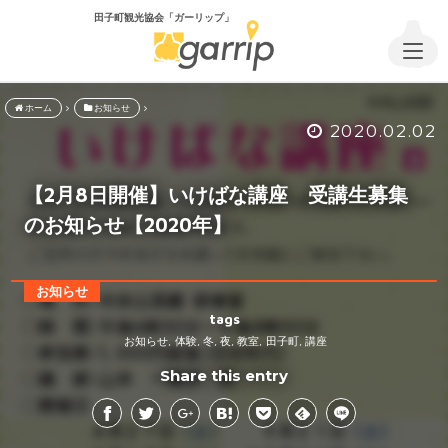
田子町観光協会「ガーリップ」
ホーム
お知らせ
2020.02.02
【2月8日開催】いけばな講座 受講生募集
のお知らせ【2020年】
お知らせ
tags
お知らせ
体験
冬
夜
教室
田子町
講座
,
,
,
,
,
,
Share this entry