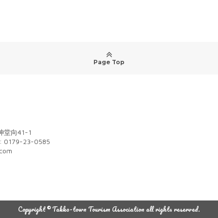
Page Top
堂向41-1
: 0179-23-0585
.com
m
Copyright © Takko-town Tourism Association all rights reserved.