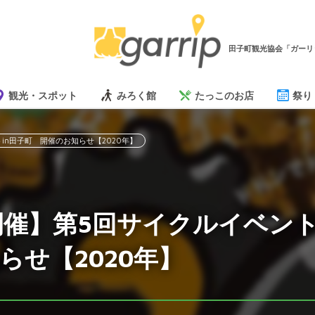
田子町観光協会「ガーリ
観光・スポット
みろく館
たっこのお店
祭り
in田子町 開催のお知らせ【2020年】
開催】第5回サイクルイベン
らせ【2020年】