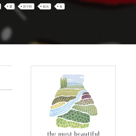
夏
田子町
観光
食