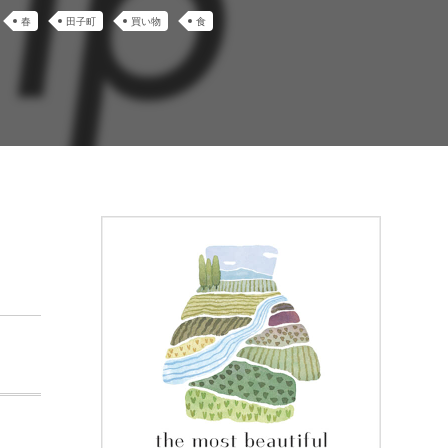
春
田子町
買い物
食