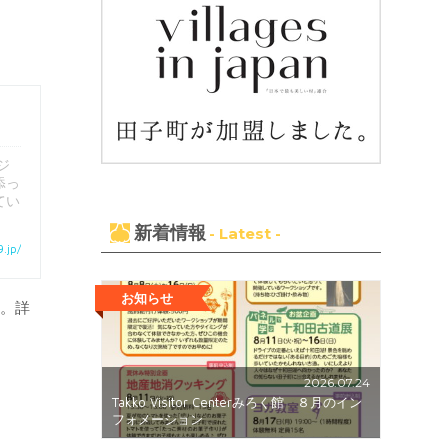
ジ
添っ
てい
新着情報
- Latest -
9.jp/
お知らせ
す。詳
2026.07.24
Takko Visitor Centerみろく館 ８月のイン
フォメーション