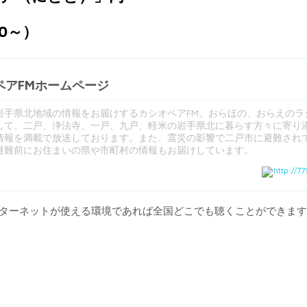
30～）
ペアFMホームページ
岩手県北地域の情報をお届けするカシオペアFM。おらほの、おらえのラ
して、二戸、浄法寺、一戸、九戸、軽米の岩手県北に暮らす方々に寄り
情報を満載で放送しております。また、震災の影響で二戸市に避難され
避難前にお住まいの県や市町村の情報もお届けしています。
http://77
ンターネットが使える環境であれば全国どこでも聴くことができま