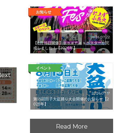
お知らせ
2026.07.22
【8月16日開催】ＢｏｎＦｅｓポスターが完
成しました！【2026年】
イベント
ext
2026.07.17
第15回田子大盆踊り大会開催のお知らせ【2
026年】
Read More