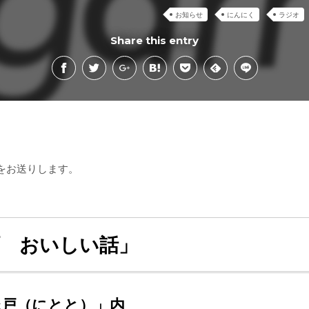
お知らせ
にんにく
ラジオ
Share this entry
をお送りします。
町 おいしい話」
×戸（にとと）」内