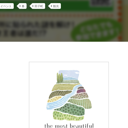
イベント
春
田子町
観光