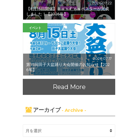
2026.07.22
【8月16日開催】ＢｏｎＦｅｓポスターが完成
しました！【2026年】
イベント
2026.07.17
第15回田子大盆踊り大会開催のお知らせ【202
6年】
Read More
アーカイブ
- Archive -