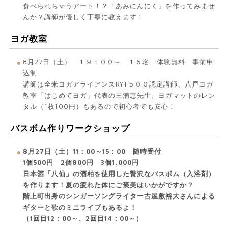
食べられちゃうアート！？「あみにんにく」を作ってみませ
んか？講師が優しく丁寧に教えます！
ヨガ教室
8月27日（土） １９：００～ １５名 体験無料 事前申
込制
講師は全米ヨガアライアンスRYT５００認定講師、八戸ヨガ
教室「はじめてヨガ」代表の三浦恵先生。ヨガマットのレン
タル（1枚100円）もあるので初心者でも安心！
バスボム作りワークショップ
8月27日（土）11：00～15：00 随時受付
1個500円 2個800円 3個1,000円
日本酒「八仙」の酒粕を使用した贅沢なバスボム（入浴剤）
を作ります！夏の疲れた体にご褒美はいかがですか？
階上町出身のシンガーソングライター古屋敷裕大さんによる
ギターと歌のミニライブもあるよ！
（1回目12：00～、2回目14：00～）