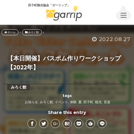
田子町観光協会「ガーリップ」
ホーム
みろく館
2022.08.27
【本日開催】バスボム作りワークショップ
【2022年】
みろく館
tags
お知らせ
みろく館
イベント
体験
夏
田子町
観光
音楽
,
,
,
,
,
,
,
Share this entry