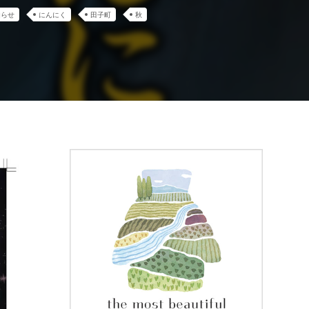
知らせ
にんにく
田子町
秋