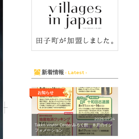
新着情報
- Latest -
お知らせ
2026.07.24
Takko Visitor Centerみろく館 ８月のイン
フォメーション