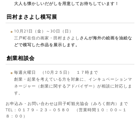
大人も懐かしいだがしを用意してお待ちしています！
田村まさよし模写展
10月21日（金）～30日（日）
三戸町在住の画家・田村まさよし
さんが海外の絵画を油絵な
どで模写した作品を展示します。
創業相談会
毎週火曜日 （10月２５日） １７時まで
創業・起業を考えている方を対象に、インキュベーションマ
ネージャー（創業に関するアドバイザー）が相談に対応しま
す。
お申込み・お問い合わせは田子町観光協会（みろく館内）まで
TEL：０１７９－２３－０５８０ （営業時間１０：００～１
８：００）