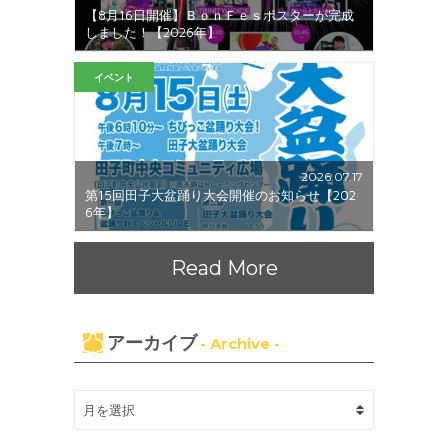
【8月16日開催】ＢｏｎＦｅｓポスターが完成
しました！【2026年】
イベント
2026.07.17
第15回田子大盆踊り大会開催のお知らせ【202
6年】
Read More
アーカイブ
- Archive -