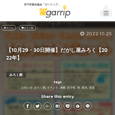
田子町観光協会「ガーリップ」
ホーム
みろく館
2022.10.25
【10月29・30日開催】だがし屋みろく【20
22年】
みろく館
tags
お知らせ
みろく館
イベント
体験
田子町
秋
観光
音楽
,
,
,
,
,
,
,
Share this entry