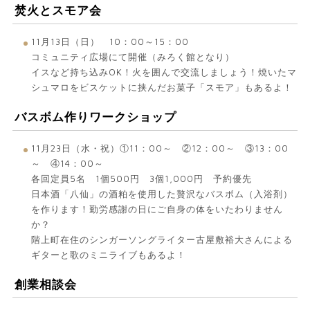
焚火とスモア会
11月13日（日） 10：00～15：00
コミュニティ広場にて開催（みろく館となり）
イスなど持ち込みOK！火を囲んで交流しましょう！焼いたマ
シュマロをビスケットに挟んだお菓子「スモア」もあるよ！
バスボム作りワークショップ
11月23日（水・祝）①11：00～ ②12：00～ ③13：00
～ ④14：00～
各回定員5名 1個500円 3個1,000円 予約優先
日本酒「八仙」の酒粕を使用した贅沢なバスボム（入浴剤）
を作ります！勤労感謝の日にご自身の体をいたわりません
か？
階上町在住のシンガーソングライター古屋敷裕大さんによる
ギターと歌のミニライブもあるよ！
創業相談会