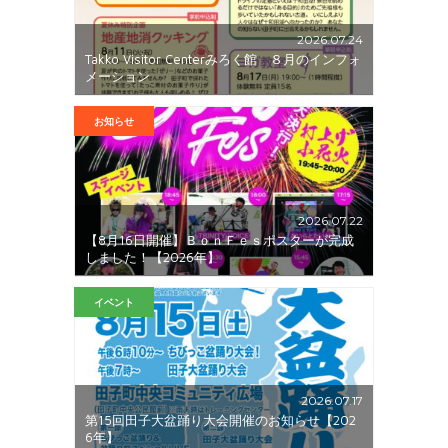
2026.07.24
Takko Visitor Centerみろく館 ８月のインフォ
メーション
お知らせ
2026.07.22
【8月16日開催】ＢｏｎＦｅｓポスターが完成
しました！【2026年】
イベント
2026.07.17
第15回田子大盆踊り大会開催のお知らせ【202
6年】