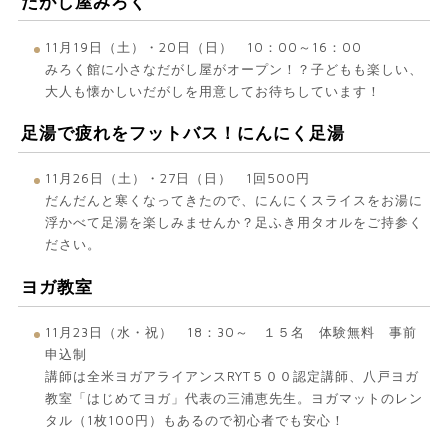
だがし屋みろく
11月19日（土）・20日（日） 10：00～16：00
みろく館に小さなだがし屋がオープン！？子どもも楽しい、
大人も懐かしいだがしを用意してお待ちしています！
足湯で疲れをフットバス！にんにく足湯
11月26日（土）・27日（日） 1回500円
だんだんと寒くなってきたので、にんにくスライスをお湯に
浮かべて足湯を楽しみませんか？足ふき用タオルをご持参く
ださい。
ヨガ教室
11月23日（水・祝） 18：30～ １５名 体験無料 事前
申込制
講師は全米ヨガアライアンスRYT５００認定講師、八戸ヨガ
教室「はじめてヨガ」代表の三浦恵先生。ヨガマットのレン
タル（1枚100円）もあるので初心者でも安心！