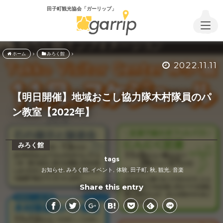
田子町観光協会「ガーリップ」
ホーム
みろく館
2022.11.11
【明日開催】地域おこし協力隊木村隊員のパ
ン教室【2022年】
みろく館
tags
お知らせ
みろく館
イベント
体験
田子町
秋
観光
音楽
,
,
,
,
,
,
,
Share this entry