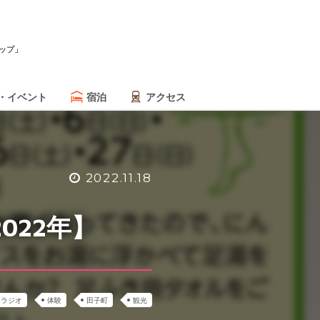
ップ」
・イベント
宿泊
アクセス
2022.11.18
022年】
ラジオ
体験
田子町
観光