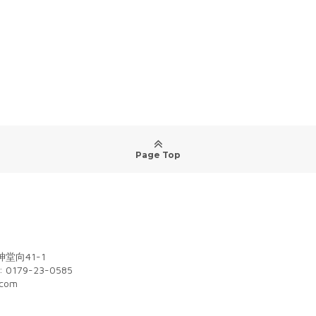
Page Top
堂向41-1
: 0179-23-0585
.com
m