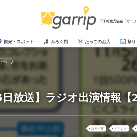
田子町観光協会「ガーリ
観光・スポット
みろく館
たっこのお店
祭り
22年】
25日放送】ラジオ出演情報【2
みろく館
イベント