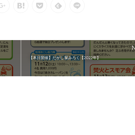
N
【本日開催】だがし屋みろく【2022年】