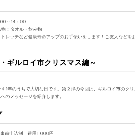
：00～14：00
ち物：タオル・飲み物
ストレッチなど健康寿命アップのお手伝いをします！ご友人などを
カ・ギルロイ市クリスマス編～
す1年のうちで大切な日です。第２弾の今回は、ギルロイ市のクリ
んへのメッセージを紹介します。
プ
 事前申込制 費用1,000円