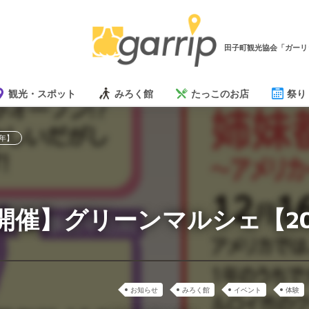
田子町観光協会「ガーリ
観光・スポット
みろく館
たっこのお店
祭り
年】
開催】グリーンマルシェ【20
お知らせ
みろく館
イベント
体験