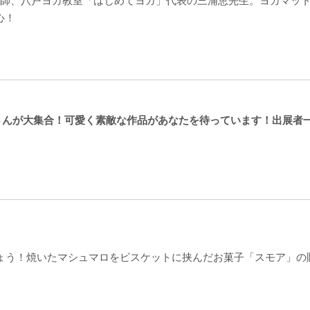
講師、八戸ヨガ教室「はじめてヨガ」代表の三浦恵先生。ヨガマッ
心！
さんが大集合！可愛く素敵な作品があなたを待っています！出展者
）
ょう！焼いたマシュマロをビスケットに挟んだお菓子「スモア」の