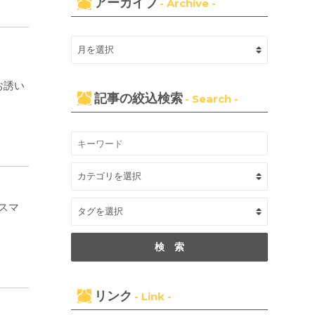
アーカイブ
- Archive -
お誘い
記事の絞込検索
- Search -
スマ
リンク
- Link -