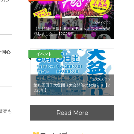
トのレ
2026.07.22
【8月16日開催】ＢｏｎＦｅｓポスターが完
成しました！【2026年】
一同心
イベント
2026.07.17
第15回田子大盆踊り大会開催のお知らせ【2
026年】
販売も
Read More