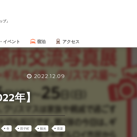
ップ」
・イベント
宿泊
アクセス
2022.12.09
22年】
冬
田子町
観光
音楽