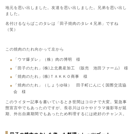
地元を思い出しました。友達を思い出しました。兄弟を思い出し
ました。
名付けるならばこのタレは「田子焼肉のタレ４兄弟」ですね
（笑）
この焼肉のたれ向かって左から
「ウマ爆ダレ」（株）肉の博明 様
「田子のたれ」(株)上北農産加工 (販売 池田ファーム) 様
「焼肉のたれ」(株)ＴＡＫＫＯ商事 様
「焼肉のたれ」（しょうゆ味） 田子町にんにく国際交流協
会 様
このライター記事を書いているとき世間はコロナで大変。緊急事
態宣言中でもあったのですが、長谷川はロケやドラマ撮影等が延
期、外出自粛期間でもあったため料理するには絶好のチャンス。