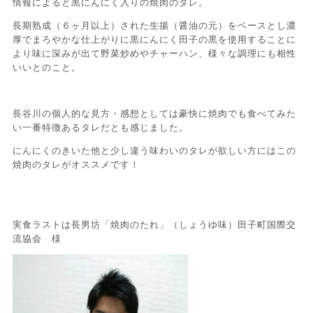
情報によると黒にんにく入りの焼肉のタレ。
長期熟成（６ヶ月以上）された生揚（醤油の元）をベースとし濃
厚でまろやかな仕上がりに黒にんにく田子の黒を使用することに
より味に深みが出て野菜炒めやチャーハン、様々な調理にも相性
いいとのこと。
長谷川の個人的な見方・感想としては豪快に焼肉でも食べてみた
い一番特徴あるタレだとも感じました。
にんにくのきいた他と少し違う味わいのタレが欲しい方にはこの
焼肉のタレがオススメです！
実食ラストは長男坊「焼肉のたれ」（しょうゆ味）田子町国際交
流協会 様