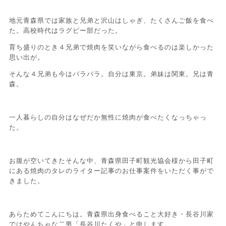
地元青森県では家族と兄弟と沢山はしゃぎ、たくさんご飯を食べ
た。高校時代はラグビー部だった。
育ち盛りのとき４兄弟で焼肉を笑いながら食べるのは楽しかった
思い出が。
そんな４兄弟も今はバラバラ。自分は東京。弟妹は関東。兄は青
森。
一人暮らしの自分はなぜだか無性に焼肉が食べたくなっちゃっ
た。
お腹が空いてきたそんな中、青森県田子町観光協会様から田子町
にある焼肉のタレのライター記事のお仕事案件をいただく事がで
きました。
あらためてこんにちは。青森県出身食べること大好き・長谷川家
ではやんちゃな二男「長谷川たくや」と申します。