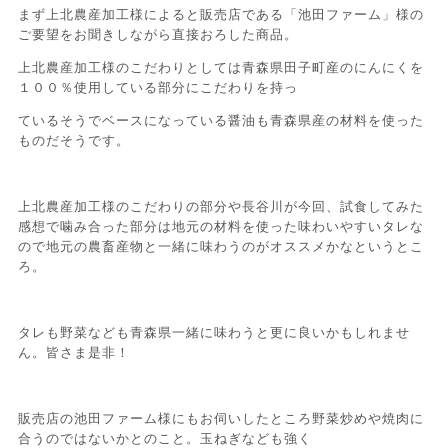
まず上北農産加工様によると販売店である「池田ファーム」様の
ご要望をお聞きしながら直接おろした商品。
上北農産加工様のこだわりとしては青森県田子町産のにんにくを
１００％使用している部分にこだわりを持っ
ているそうでベースになっている醤油も青森県産の材料を使った
ものだそうです。
上北農産加工様のこだわりの部分や長谷川が今回、試食してみた
感想で噛み合った部分は地元の材料を使った味わいやすいタレな
ので地元の農畜産物と一緒に味わうのがオススメかなというとこ
ろ。
タレも野菜なども青森県一緒に味わうと更に良いかもしれませ
ん。皆さま是非！
販売店の池田ファーム様にもお伺いしたところ野菜炒めや焼肉に
合うのではないかとのこと。玉ねぎなども強く