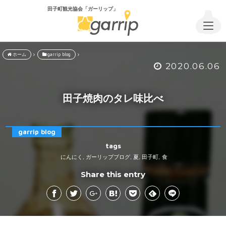
田子町観光協会「ガーリップ」
ホーム
garrip blog
2020.06.06
田子焼肉のタレ味比べ
garrip blog
tags
にんにく
ガーリップブログ
夏
田子町
食
,
,
,
,
Share this entry