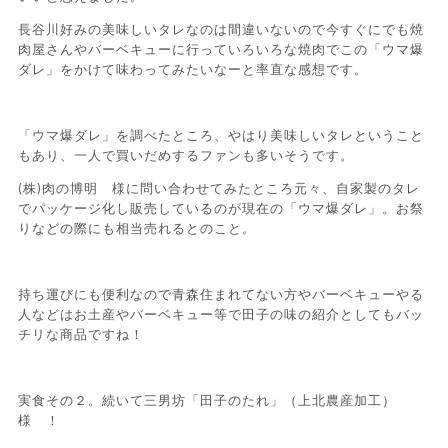
長谷川好みの美味しいタレなのは間違いないので今すぐにでも焼
肉屋さんやバーベキューに行っていろいろな焼肉でこの「ウマ爆
ダレ」をかけて味わってみたいなーと率直な感想です。
「ウマ爆ダレ」を調べたところ、やはり美味しいタレということ
もあり、一人で買いだめするファンも多いそうです。
(株)肉の博明 様に問い合わせてみたところ元々、自家製のタレ
でパッケージ化し販売しているのが現在の「ウマ爆ダレ」。お祭
りなどの際にも相当売れるとのこと。
持ち運びにも便利なので青森住まれてない方やバーベキューやる
人などはお土産やバーベキュー等で田子の味の紹介としてもバッ
チリな商品ですね！
実食その２。続いて三男坊「田子のたれ」（上北農産加工）
様 ！