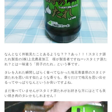
なんとなく外観見たことあるような？？？あっ！！！スタミナ源
たれ製造の(株)上北農産加工 様が製造者ですねー♪スタミナ源た
れ？とは一味違う「田子のたれ」という事です。
タレを入れた瞬間しばらく食べてなかった地元青森県のスタミナ
源たれを思い出す似たような香りも。香りだけで地元を思い出せ
るってやっぱりなんというか良いですよね。
まだ食べていませんがスタミナ源たれがお好きな方にはとても良
い焼き肉のタレかもしれません！