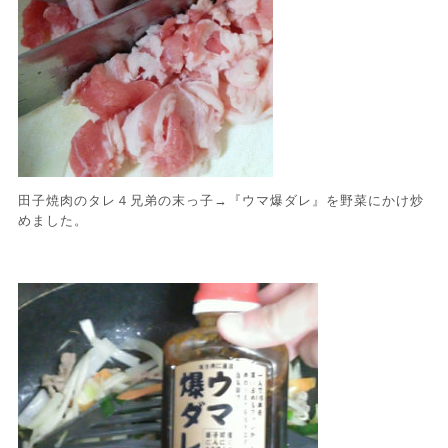
田子焼肉のタレ４兄弟の末っ子→『ウマ爆ダレ』を野菜にかけ炒
めました。